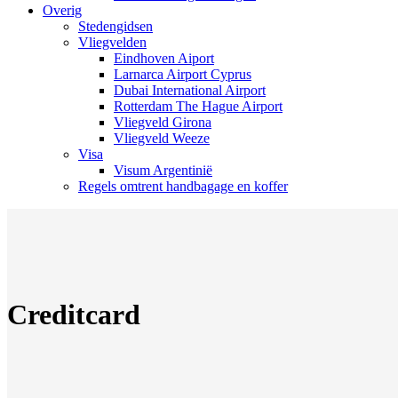
Overig
Stedengidsen
Vliegvelden
Eindhoven Aiport
Larnarca Airport Cyprus
Dubai International Airport
Rotterdam The Hague Airport
Vliegveld Girona
Vliegveld Weeze
Visa
Visum Argentinië
Regels omtrent handbagage en koffer
Creditcard