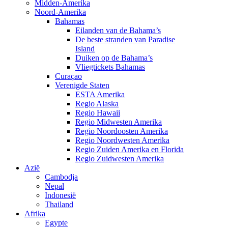
Midden-Amerika
Noord-Amerika
Bahamas
Eilanden van de Bahama’s
De beste stranden van Paradise
Island
Duiken op de Bahama’s
Vliegtickets Bahamas
Curaçao
Verenigde Staten
ESTA Amerika
Regio Alaska
Regio Hawaii
Regio Midwesten Amerika
Regio Noordoosten Amerika
Regio Noordwesten Amerika
Regio Zuiden Amerika en Florida
Regio Zuidwesten Amerika
Azië
Cambodja
Nepal
Indonesië
Thailand
Afrika
Egypte