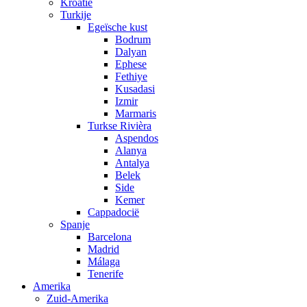
Kroatië
Turkije
Egeïsche kust
Bodrum
Dalyan
Ephese
Fethiye
Kusadasi
Izmir
Marmaris
Turkse Rivièra
Aspendos
Alanya
Antalya
Belek
Side
Kemer
Cappadocië
Spanje
Barcelona
Madrid
Málaga
Tenerife
Amerika
Zuid-Amerika