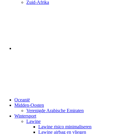
Zuid-Afrika
Oceanië
Midden-Oosten
Verenigde Arabische Emiraten
Wintersport
Lawine
Lawine risico minimaliseren
Lawine airbag en vliegen