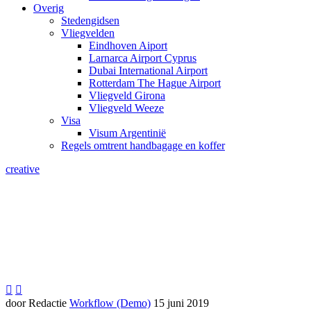
Overig
Stedengidsen
Vliegvelden
Eindhoven Aiport
Larnarca Airport Cyprus
Dubai International Airport
Rotterdam The Hague Airport
Vliegveld Girona
Vliegveld Weeze
Visa
Visum Argentinië
Regels omtrent handbagage en koffer
creative
On the hunt for adventure mountain (Demo)


door Redactie
Workflow (Demo)
15 juni 2019