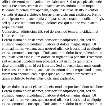
officia deserunt mollit anim id est laborum. Sed ut perspiciatis unde
omnis iste natus error sit voluptatem accus antium doloremque
laudantium, totam rem aperiam, eaque ipsa quae ab illo inventore
veritatis et quasi architecto beatae vitae dicta sunt explicabo. Nemo
enim ipsam voluptatem quia voluptas sit aspernatur aut odit aut fugit,
sed quia consequuntur magni dolores eos qui ratione voluptatem
sequi nesciunt.
Consectetur adipisicing elit, sed do eiusmod tempor
incididunt
ut
labore et dolore
Lorem ipsum dolor sit amet, consectetur adipisicing elit, sed do
eiusmod tempor incididunt ut labore et dolore magna aliqua. Ut
enim ad minim veniam, quis nostrud ullamco laboris nisi ut aliquip
ex ea commodo consequat. Duis aute irure dolor in reprehenderit in
voluptate velit esse cillum dolore eu fugiat nulla pariatur. Excepteur
sint occaecat cupidatat non proident, sunt in culpa qui officia
deserunt mollit anim id est laborum. Sed ut perspiciatis unde omnis
iste natus error sit voluptatem accusantium doloremque laudantium,
totam rem aperiam, eaque ipsa quae ab illo inventore veritatis et
quasi architecto beatae vitae dicta sunt explicabo.
Ipsum dolor sit amet elit sed do eiusmod tempor incididunt
ut labore
Lorem ipsum dolor sit amet, consectetur adipisicing elit, sed do
eiusmod tempor incididunt ut labore et dolore magna aliqua. Ut
enim ad minim veniam, quis nostrud ullamco laboris nisi ut aliquip
ex ea commodo consequat. Duis aute irure dolor in reprehenderit in