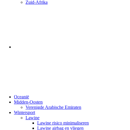
Zuid-Afrika
Oceanië
Midden-Oosten
Verenigde Arabische Emiraten
Wintersport
Lawine
Lawine risico minimaliseren
Lawine airbag en vliegen