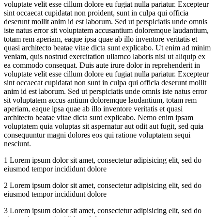
voluptate velit esse cillum dolore eu fugiat nulla pariatur. Excepteur
sint occaecat cupidatat non proident, sunt in culpa qui officia
deserunt mollit anim id est laborum. Sed ut perspiciatis unde omnis
iste natus error sit voluptatem accusantium doloremque laudantium,
totam rem aperiam, eaque ipsa quae ab illo inventore veritatis et
quasi architecto beatae vitae dicta sunt explicabo. Ut enim ad minim
veniam, quis nostrud exercitation ullamco laboris nisi ut aliquip ex
ea commodo consequat. Duis aute irure dolor in reprehenderit in
voluptate velit esse cillum dolore eu fugiat nulla pariatur. Excepteur
sint occaecat cupidatat non sunt in culpa qui officia deserunt mollit
anim id est laborum. Sed ut perspiciatis unde omnis iste natus error
sit voluptatem accus antium doloremque laudantium, totam rem
aperiam, eaque ipsa quae ab illo inventore veritatis et quasi
architecto beatae vitae dicta sunt explicabo. Nemo enim ipsam
voluptatem quia voluptas sit aspernatur aut odit aut fugit, sed quia
consequuntur magni dolores eos qui ratione voluptatem sequi
nesciunt.
1 Lorem ipsum dolor sit amet, consectetur adipisicing elit, sed do
eiusmod tempor incididunt dolore
2 Lorem ipsum dolor sit amet, consectetur adipisicing elit, sed do
eiusmod tempor incididunt dolore
3 Lorem ipsum dolor sit amet, consectetur adipisicing elit, sed do