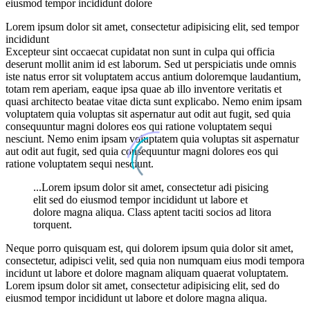
eiusmod tempor incididunt dolore
Lorem ipsum dolor sit amet, consectetur adipisicing elit, sed tempor
incididunt
Excepteur sint occaecat cupidatat non sunt in culpa qui officia
deserunt mollit anim id est laborum. Sed ut perspiciatis unde omnis
iste natus error sit voluptatem accus antium doloremque laudantium,
totam rem aperiam, eaque ipsa quae ab illo inventore veritatis et
quasi architecto beatae vitae dicta sunt explicabo. Nemo enim ipsam
voluptatem quia voluptas sit aspernatur aut odit aut fugit, sed quia
consequuntur magni dolores eos qui ratione voluptatem sequi
nesciunt. Nemo enim ipsam voluptatem quia voluptas sit aspernatur
aut odit aut fugit, sed quia consequuntur magni dolores eos qui
ratione voluptatem sequi nesciunt.
...Lorem ipsum dolor sit amet, consectetur adi pisicing
elit sed do eiusmod tempor incididunt ut labore et
dolore magna aliqua. Class aptent taciti socios ad litora
torquent.
Neque porro quisquam est, qui dolorem ipsum quia dolor sit amet,
consectetur, adipisci velit, sed quia non numquam eius modi tempora
incidunt ut labore et dolore magnam aliquam quaerat voluptatem.
Lorem ipsum dolor sit amet, consectetur adipisicing elit, sed do
eiusmod tempor incididunt ut labore et dolore magna aliqua.