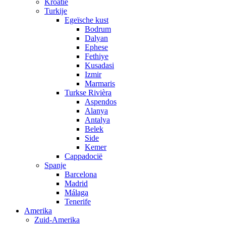
Kroatië
Turkije
Egeïsche kust
Bodrum
Dalyan
Ephese
Fethiye
Kusadasi
Izmir
Marmaris
Turkse Rivièra
Aspendos
Alanya
Antalya
Belek
Side
Kemer
Cappadocië
Spanje
Barcelona
Madrid
Málaga
Tenerife
Amerika
Zuid-Amerika