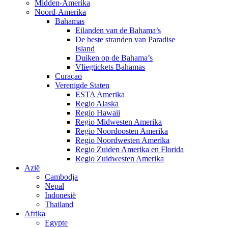
Midden-Amerika
Noord-Amerika
Bahamas
Eilanden van de Bahama’s
De beste stranden van Paradise
Island
Duiken op de Bahama’s
Vliegtickets Bahamas
Curaçao
Verenigde Staten
ESTA Amerika
Regio Alaska
Regio Hawaii
Regio Midwesten Amerika
Regio Noordoosten Amerika
Regio Noordwesten Amerika
Regio Zuiden Amerika en Florida
Regio Zuidwesten Amerika
Azië
Cambodja
Nepal
Indonesië
Thailand
Afrika
Egypte